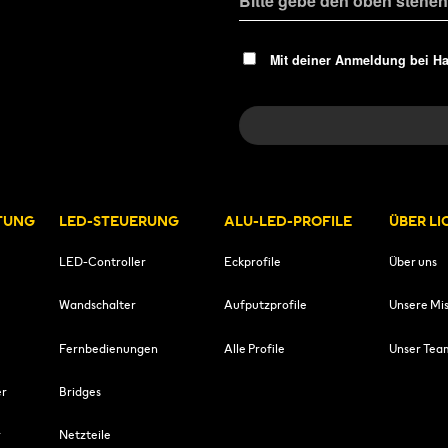
Mit deiner Anmeldung bei H
TUNG
LED-STEUERUNG
ALU-LED-PROFILE
ÜBER L
LED-Controller
Eckprofile
Über uns
Wandschalter
Aufputzprofile
Unsere Mis
Fernbedienungen
Alle Profile
Unser Tea
er
Bridges
r
Netzteile