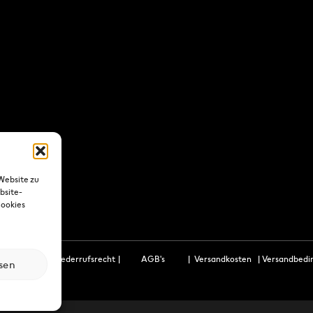
Website zu
bsite-
Cookies
utzerklärung
|
Wiederrufsrecht
|
AGB's
|
Versandkosten
|
Versandbedi
sen