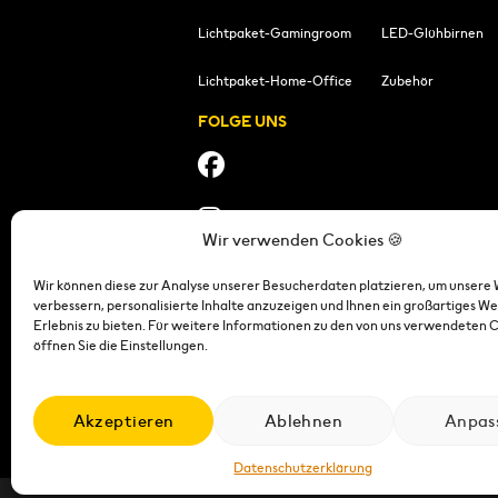
Lichtpaket-Gamingroom
LED-Glühbirnen
Lichtpaket-Home-Office
Zubehör
FOLGE UNS
Wir verwenden Cookies 🍪
Wir können diese zur Analyse unserer Besucherdaten platzieren, um unsere 
verbessern, personalisierte Inhalte anzuzeigen und Ihnen ein großartiges We
Erlebnis zu bieten. Für weitere Informationen zu den von uns verwendeten 
öffnen Sie die Einstellungen.
Impressum
|
Datensch
Akzeptieren
Ablehnen
Anpas
Datenschutzerklärung