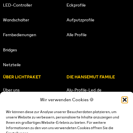
LED-Controller
Eckprofile
Wandschalter
Aufputzprofile
Fernbedienungen
Alle Profile
Bridges
Netzteile
ÜBER LICHTPAKET
DIE HANSEMUT FAMILE
Über uns
Alu-Profile-Led.de
Wir verwenden Cookies 🍪
Unsere Mission
HANSEMUT.de
Wir können diese zur Analyse unserer Besucherdaten platzieren, um
unsere Website zu verbessern, personalisierte Inhalte anzuzeigen und
Unser Team
Lichtpaket.de
Ihnen ein großartiges Website-Erlebnis zu bieten. Für weitere
Informationen zu den von uns verwendeten Cookies öffnen Sie die
FOLGE UNS