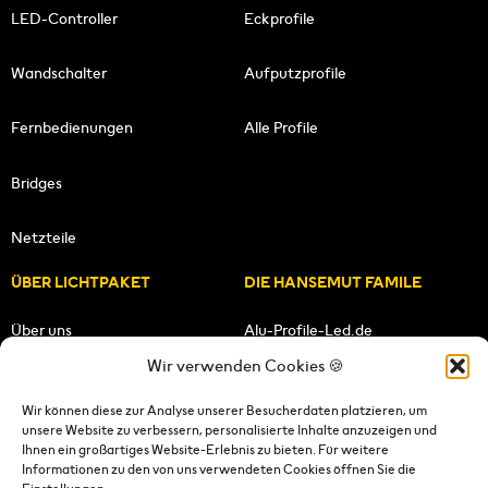
LED-Controller
Eckprofile
Wandschalter
Aufputzprofile
Fernbedienungen
Alle Profile
Bridges
Netzteile
ÜBER LICHTPAKET
DIE HANSEMUT FAMILE
Über uns
Alu-Profile-Led.de
Wir verwenden Cookies 🍪
Unsere Mission
HANSEMUT.de
Wir können diese zur Analyse unserer Besucherdaten platzieren, um
unsere Website zu verbessern, personalisierte Inhalte anzuzeigen und
Unser Team
Lichtpaket.de
Ihnen ein großartiges Website-Erlebnis zu bieten. Für weitere
Informationen zu den von uns verwendeten Cookies öffnen Sie die
FOLGE UNS