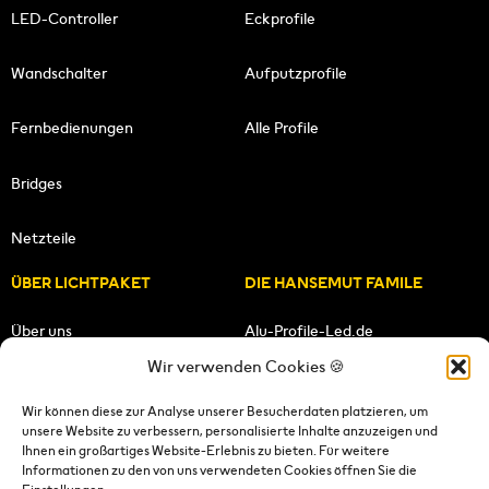
LED-Controller
Eckprofile
Wandschalter
Aufputzprofile
Fernbedienungen
Alle Profile
Bridges
Netzteile
ÜBER LICHTPAKET
DIE HANSEMUT FAMILE
Über uns
Alu-Profile-Led.de
Wir verwenden Cookies 🍪
Unsere Mission
HANSEMUT.de
Wir können diese zur Analyse unserer Besucherdaten platzieren, um
unsere Website zu verbessern, personalisierte Inhalte anzuzeigen und
Unser Team
Lichtpaket.de
Ihnen ein großartiges Website-Erlebnis zu bieten. Für weitere
Informationen zu den von uns verwendeten Cookies öffnen Sie die
FOLGE UNS