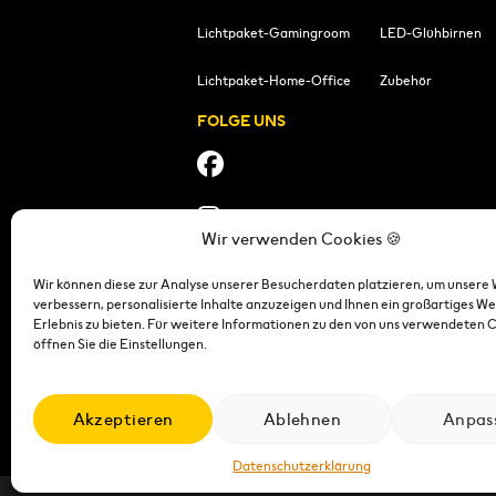
Lichtpaket-Gamingroom
LED-Glühbirnen
Lichtpaket-Home-Office
Zubehör
FOLGE UNS
Wir verwenden Cookies 🍪
Wir können diese zur Analyse unserer Besucherdaten platzieren, um unsere 
verbessern, personalisierte Inhalte anzuzeigen und Ihnen ein großartiges We
Erlebnis zu bieten. Für weitere Informationen zu den von uns verwendeten 
öffnen Sie die Einstellungen.
Impressum
|
Datensch
Akzeptieren
Ablehnen
Anpas
Datenschutzerklärung