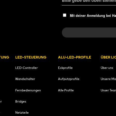
Mit deiner Anmeldung bei H
TUNG
LED-STEUERUNG
ALU-LED-PROFILE
ÜBER L
LED-Controller
Eckprofile
Über uns
Wandschalter
Aufputzprofile
Unsere Mis
Fernbedienungen
Alle Profile
Unser Tea
er
Bridges
r
Netzteile