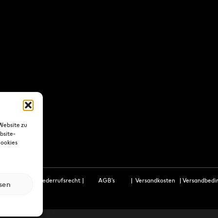
Website zu
bsite-
Cookies
utzerklärung
|
Wiederrufsrecht
|
AGB's
|
Versandkosten
|
Versandbedi
sen