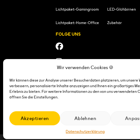
Lichtpaket-Gamingroom
LED-Glühbirnen
Lichtpaket-Home-Office
Zubehör
FOLGE UNS
Wir verwenden Cookies 🍪
Wir können diese zur Analyse unserer Besucherdaten platzieren, um unsere 
verbessern, personalisierte Inhalte anzuzeigen und Ihnen ein großartiges We
Erlebnis zu bieten. Für weitere Informationen zu den von uns verwendeten 
öffnen Sie die Einstellungen.
Impressum
|
Datensch
Akzeptieren
Ablehnen
Anpas
Datenschutzerklärung