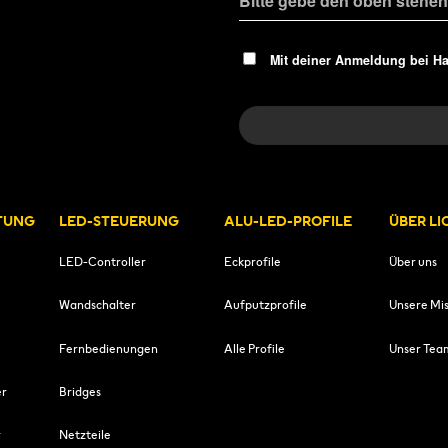
Mit deiner Anmeldung bei H
TUNG
LED-STEUERUNG
ALU-LED-PROFILE
ÜBER L
LED-Controller
Eckprofile
Über uns
Wandschalter
Aufputzprofile
Unsere Mis
Fernbedienungen
Alle Profile
Unser Tea
er
Bridges
r
Netzteile