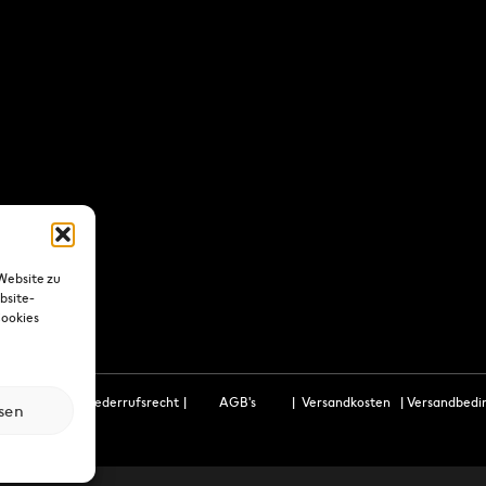
Website zu
bsite-
Cookies
utzerklärung
|
Wiederrufsrecht
|
AGB's
|
Versandkosten
|
Versandbedi
sen