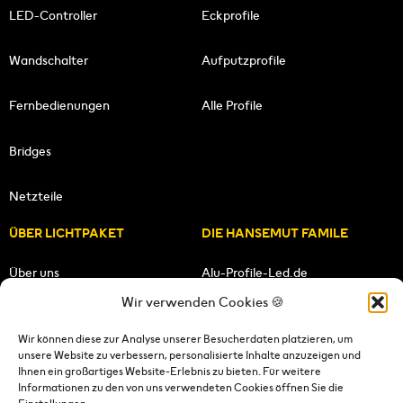
LED-Controller
Eckprofile
Wandschalter
Aufputzprofile
Fernbedienungen
Alle Profile
Bridges
Netzteile
ÜBER LICHTPAKET
DIE HANSEMUT FAMILE
Über uns
Alu-Profile-Led.de
Wir verwenden Cookies 🍪
Unsere Mission
HANSEMUT.de
Wir können diese zur Analyse unserer Besucherdaten platzieren, um
unsere Website zu verbessern, personalisierte Inhalte anzuzeigen und
Unser Team
Lichtpaket.de
Ihnen ein großartiges Website-Erlebnis zu bieten. Für weitere
Informationen zu den von uns verwendeten Cookies öffnen Sie die
FOLGE UNS