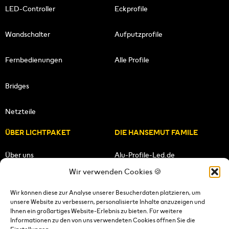
LED-Controller
Eckprofile
Wandschalter
Aufputzprofile
Fernbedienungen
Alle Profile
Bridges
Netzteile
ÜBER LICHTPAKET
DIE HANSEMUT FAMILE
Über uns
Alu-Profile-Led.de
Wir verwenden Cookies 🍪
Unsere Mission
HANSEMUT.de
Wir können diese zur Analyse unserer Besucherdaten platzieren, um
unsere Website zu verbessern, personalisierte Inhalte anzuzeigen und
Unser Team
Lichtpaket.de
Ihnen ein großartiges Website-Erlebnis zu bieten. Für weitere
Informationen zu den von uns verwendeten Cookies öffnen Sie die
FOLGE UNS