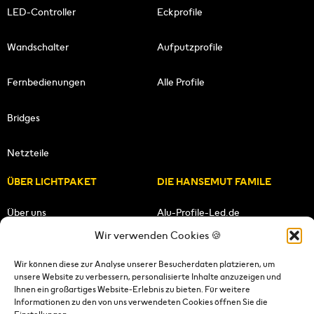
LED-Controller
Eckprofile
Wandschalter
Aufputzprofile
Fernbedienungen
Alle Profile
Bridges
Netzteile
ÜBER LICHTPAKET
DIE HANSEMUT FAMILE
Über uns
Alu-Profile-Led.de
Wir verwenden Cookies 🍪
Unsere Mission
HANSEMUT.de
Wir können diese zur Analyse unserer Besucherdaten platzieren, um
unsere Website zu verbessern, personalisierte Inhalte anzuzeigen und
Unser Team
Lichtpaket.de
Ihnen ein großartiges Website-Erlebnis zu bieten. Für weitere
Informationen zu den von uns verwendeten Cookies öffnen Sie die
FOLGE UNS