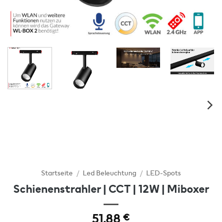
Startseite
/
Led Beleuchtung
/
LED-Spots
Schienenstrahler | CCT | 12W | Miboxer
51,88
€