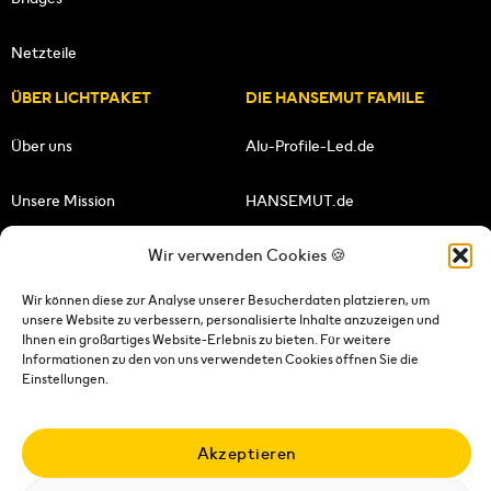
Netzteile
ÜBER LICHTPAKET
DIE HANSEMUT FAMILE
Über uns
Alu-Profile-Led.de
Unsere Mission
HANSEMUT.de
Wir verwenden Cookies 🍪
Unser Team
Lichtpaket.de
FOLGE UNS
Wir können diese zur Analyse unserer Besucherdaten platzieren, um
unsere Website zu verbessern, personalisierte Inhalte anzuzeigen und
Ihnen ein großartiges Website-Erlebnis zu bieten. Für weitere
Informationen zu den von uns verwendeten Cookies öffnen Sie die
Einstellungen.
Impressum
|
Datenschutzerklärung
|
Wiederrufsrecht
|
AGB's
|
Versandkosten
|
Versandbedingungen
|
Kontakt
Akzeptieren