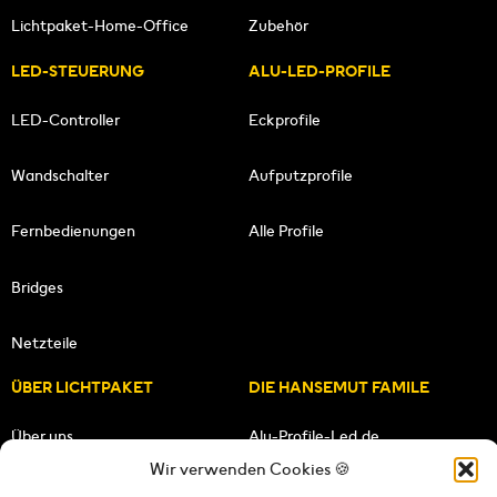
Lichtpaket-Home-Office
Zubehör
LED-STEUERUNG
ALU-LED-PROFILE
LED-Controller
Eckprofile
Wandschalter
Aufputzprofile
Fernbedienungen
Alle Profile
Bridges
Netzteile
ÜBER LICHTPAKET
DIE HANSEMUT FAMILE
Über uns
Alu-Profile-Led.de
Wir verwenden Cookies 🍪
Unsere Mission
HANSEMUT.de