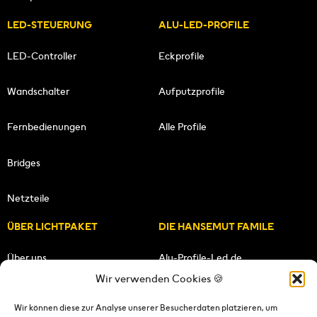
LED-STEUERUNG
ALU-LED-PROFILE
LED-Controller
Eckprofile
Wandschalter
Aufputzprofile
Fernbedienungen
Alle Profile
Bridges
Netzteile
ÜBER LICHTPAKET
DIE HANSEMUT FAMILE
Über uns
Alu-Profile-Led.de
Wir verwenden Cookies 🍪
Unsere Mission
HANSEMUT.de
Wir können diese zur Analyse unserer Besucherdaten platzieren, um