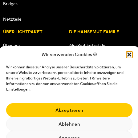
Bridges
Netzteile
ÜBER LICHTPAKET
DIE HANSEMUT FAMILE
Über uns
Alu-Profile-Led.de
Wir verwenden Cookies 🍪
Unsere Mission
HANSEMUT.de
Wir können diese zur Analyse unserer Besucherdaten platzieren, um
unsere Website zu verbessern, personalisierte Inhalte anzuzeigen und
Unser Team
Lichtpaket.de
Ihnen ein großartiges Website-Erlebnis zu bieten. Für weitere
Informationen zu den von uns verwendeten Cookies öffnen Sie die
FOLGE UNS
Einstellungen.
Akzeptieren
Ablehnen
Impressum
|
Datenschutzerklärung
|
Wiederrufsrecht
|
AGB's
|
Versandkosten
|
Versandbedingungen
|
Kontakt
Anpassen