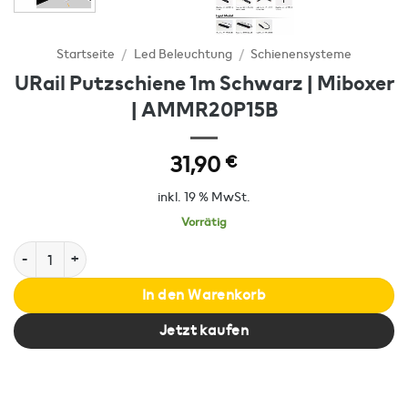
Startseite
/
Led Beleuchtung
/
Schienensysteme
URail Putzschiene 1m Schwarz | Miboxer
| AMMR20P15B
31,90
€
inkl. 19 % MwSt.
Vorrätig
URail Putzschiene 1m Schwarz | Miboxer | AMMR20P15B Menge
In den Warenkorb
Jetzt kaufen