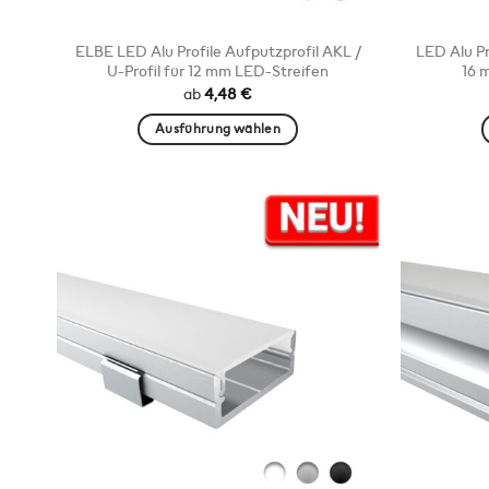
ELBE LED Alu Profile Aufputzprofil AKL /
LED Alu Pro
U-Profil für 12 mm LED-Streifen
16 
ab
4,48
€
Ausführung wählen
Dieses
Produkt
weist
mehrere
Varianten
auf.
Die
Optionen
können
auf
der
Produktseite
gewählt
werden