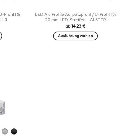
U-Profil für
LED Alu Profile Aufputzprofil / U-Profil für
RUHR
20 mm LED-Streifen – ALSTER
ab
14,23
€
Ausführung wählen
Dieses
Produkt
weist
mehrere
Varianten
auf.
Die
Optionen
können
auf
der
ite
Produktseite
gewählt
werden