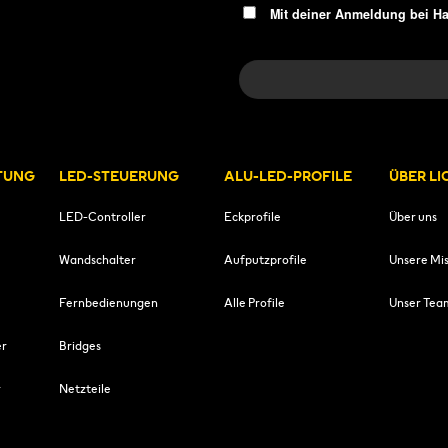
Mit deiner Anmeldung bei H
TUNG
LED-STEUERUNG
ALU-LED-PROFILE
ÜBER L
LED-Controller
Eckprofile
Über uns
Wandschalter
Aufputzprofile
Unsere Mis
Fernbedienungen
Alle Profile
Unser Tea
er
Bridges
r
Netzteile