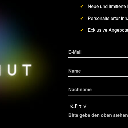
werden
✔
Neue und limitierte
✔
Personalisierter Inha
✔
Exklusive Angebot