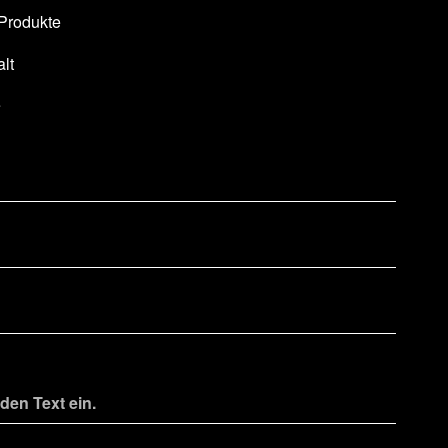
 Produkte
lt
e