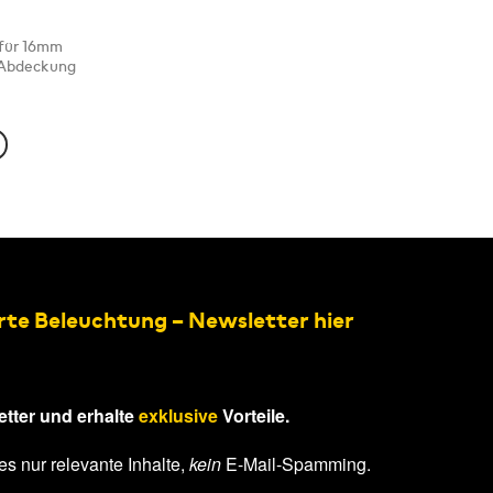
 für 16mm
r Abdeckung
rte Beleuchtung – Newsletter hier
tter und erhalte
exklusive
Vorteile.
ite
es nur relevante Inhalte,
kein
E-Mail-Spamming.