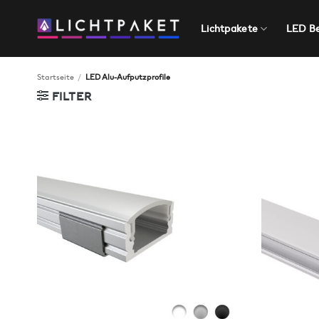
Zum
Inhalt
Lichtpakete
LED B
springen
Startseite
/
LED Alu-Aufputzprofile
FILTER