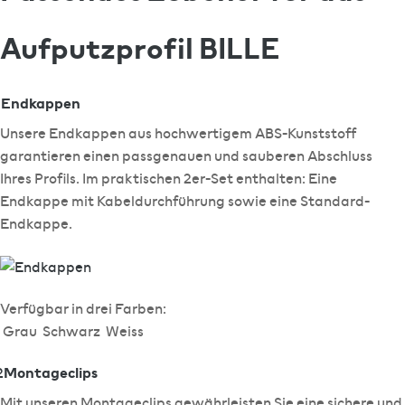
Aufputzprofil BILLE
Endkappen
1
Unsere Endkappen aus hochwertigem ABS-Kunststoff
garantieren einen passgenauen und sauberen Abschluss
Ihres Profils. Im praktischen 2er-Set enthalten: Eine
Endkappe mit Kabeldurchführung sowie eine Standard-
Endkappe.
Verfügbar in drei Farben:
Grau
Schwarz
Weiss
Montageclips
2
Mit unseren Montageclips gewährleisten Sie eine sichere und