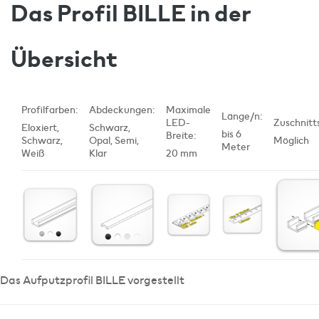
Das Profil BILLE in der
Übersicht
Profilfarben:
Abdeckungen:
Maximale
Länge/n:
LED-
Zuschnitt
Eloxiert,
Schwarz,
bis 6
Breite:
Schwarz,
Opal, Semi,
Möglich
Meter
Weiß
Klar
20 mm
Das Aufputzprofil BILLE vorgestellt