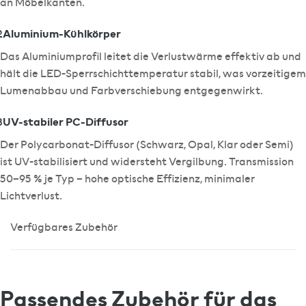
an Möbelkanten.
Aluminium-Kühlkörper
2
Das Aluminiumprofil leitet die Verlustwärme effektiv ab und
hält die LED-Sperrschichttemperatur stabil, was vorzeitigem
Lumenabbau und Farbverschiebung entgegenwirkt.
UV-stabiler PC-Diffusor
3
Der Polycarbonat-Diffusor (Schwarz, Opal, Klar oder Semi)
ist UV-stabilisiert und widersteht Vergilbung. Transmission
50–95 % je Typ – hohe optische Effizienz, minimaler
Lichtverlust.
Verfügbares Zubehör
Passendes Zubehör für das