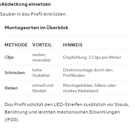
Abdeckung einsetzen
6
Sauber in das Profil einklicken.
Montagearten im Überblick
METHODE
VORTEIL
HINWEIS
sauber,
Clips
Empfehlung: 2 Clips pro Meter
reversibel
hohe
Direktmontage durch den
Schrauben
Stabilität
Profilboden
schnell und
Montagekleber, Silikon oder
Kleben
flexibel
starkes Klebeband
Das Profil schützt den LED-Streifen zusätzlich vor Staub,
Berührung und leichten mechanischen Einwirkungen
(IP20).