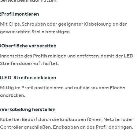
Service beim Kauf
nutzen.
Profil montieren
2
Mit Clips, Schrauben oder geeigneter Klebelösung an der
gewünschten Stelle befestigen.
Oberfläche vorbereiten
3
Innenseite des Profils reinigen und entfetten, damit der LED-
Streifen dauerhaft haftet.
LED-Streifen einkleben
4
Mittig im Profil positionieren und auf die saubere Fläche
andrücken.
Verkabelung herstellen
5
Kabel bei Bedarf durch die Endkappen führen, Netzteil oder
Controller anschließen. Endkappen an das Profil anbringen.